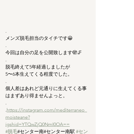
.
メンズ脱毛担当のタイチです😀
.
今回は自分の足を公開致します🫣🦵
.
脱毛終えて5年経過しましたが
5〜6本生えてくる程度でした。
.
個人差はあれど元通りに生えてくる事
はまずあり得ませんよっと。
.
.
https://instagram.com/mediterraneo_
moisteane?
igshid=YTQwZjQ0NmI0OA==
#脱毛
#センター南#センター南駅 
#セン