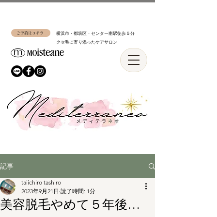
ご予約はコチラ
横浜市・都筑区・センター南駅徒歩５分
​クセ毛に寄り添ったケアサロン
記事
taiichiro tashiro
2023年9月21日
読了時間: 1分
美容脱毛やめて５年後…