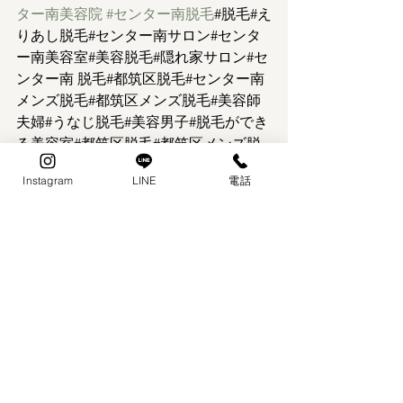
ター南美容院
#センター南脱毛
#脱毛#え
りあし脱毛#センター南サロン#センタ
ー南美容室#美容脱毛#隠れ家サロン#セ
ンター南 脱毛#都筑区脱毛#センター南
メンズ脱毛#都筑区メンズ脱毛#美容師
夫婦#うなじ脱毛#美容男子#脱毛ができ
る美容室#都筑区脱毛#都筑区メンズ脱
毛#メンズ脱毛#レディース脱毛#ツルツ
Instagram
LINE
電話
ル#ヒゲ脱毛#足脱毛#足脱毛メンズ#横
浜市#都筑区
すべて表示
最新記事