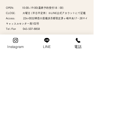
OPEN: 10:00~19:00(最終予約受付18：00）
CLOSE: 火曜日 (​平日不定休）※LINE公式アカウントにて記載
Access:
224-0032
神奈川県横浜市都筑区茅ヶ崎中央17－28マイ
キャッスルセンター南102号
Tel /Fax 045-507-8858
横浜市営地下鉄グリーンライン・ブルーライン
​センター南駅より𝟝分
​​ （KIdsDuo裏隣り）
Instagram
LINE
電話
-
- 脱毛 - センター南 - メンズ脱毛 - 都筑区 - モイスティーヌ
-センター北-港北-横浜
センター南美容室
センター南モイスティーヌ