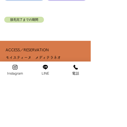
脱毛完了までの期間
ACCESS／RESERVATION
モイスティーヌ
メディテラネオ
OPEN: 10:00~19:00(最終予約受付18：00）
Instagram
LINE
電話
CLOSE: 火曜日 (​平日不定休）※LINE公式アカウントにて記載
Access:
224-0032
神奈川県横浜市都筑区茅ヶ崎中央17－28マイ
キャッスルセンター南102号
Tel /Fax 045-507-8858
横浜市営地下鉄グリーンライン・ブルーライン
​センター南駅より𝟝分
​​ （KIdsDuo裏隣り）
​ご予約はLINEからお願い致します↓↓↓